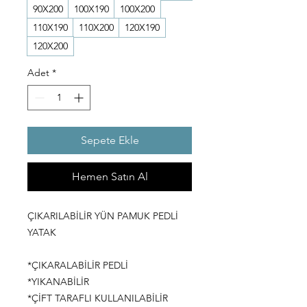
90X200
100X190
100X200
110X190
110X200
120X190
120X200
Adet
*
Sepete Ekle
Hemen Satın Al
ÇIKARILABİLİR YÜN PAMUK PEDLİ
YATAK
*ÇIKARALABİLİR PEDLİ
*YIKANABİLİR
*ÇİFT TARAFLI KULLANILABİLİR