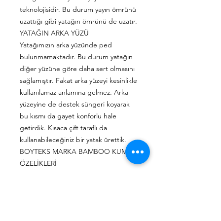
teknolojisidir. Bu durum yayın ömrünü
uzattığı gibi yatağın ömrünü de uzatır.
YATAĞIN ARKA YÜZÜ
Yatağımızın arka yüzünde ped
bulunmamaktadır. Bu durum yatağın
diğer yüzüne göre daha sert olmasını
sağlamıştır. Fakat arka yüzeyi kesinlikle
kullanılamaz anlamına gelmez. Arka
yüzeyine de destek süngeri koyarak
bu kısmı da gayet konforlu hale
getirdik. Kısaca çift taraflı da
kullanabileceğiniz bir yatak ürettik.
BOYTEKS MARKA BAMBOO KUMAŞ
ÖZELİKLERİ
*Doğal
*Antibakteriyel
*Yumuşak tuşe
*Zararlı madde içermez