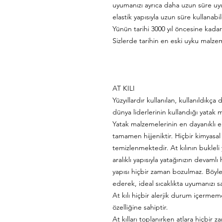
uyumanızı ayrıca daha uzun süre uy
elastik yapısıyla uzun süre kullanab
Yünün tarihi 3000 yıl öncesine kada
Sizlerde tarihin en eski uyku malz
AT KILI
Yüzyıllardır kullanılan, kullanıldık
dünya liderlerinin kullandığı yatak m
Yatak malzemelerinin en dayanıklı en
tamamen hijjeniktir. Hiçbir kimyasal
temizlenmektedir. At kılının buklel
aralıklı yapısıyla yatağınızın devamlı
yapısı hiçbir zaman bozulmaz. Böylec
ederek, ideal sıcaklıkta uyumanızı s
At kılı hiçbir alerjik durum içerme
özelliğine sahiptir.
At kılları toplanırken atlara hiçbir 