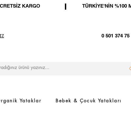
I
ÜCRETSİZ KARGO
TÜRKİYE'NİN %100 
0 501 374 75
IZ
rganik Yataklar
Bebek & Çocuk Yatakları