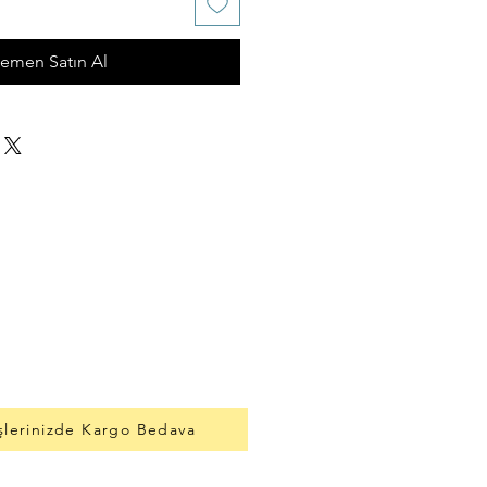
emen Satın Al
şlerinizde Kargo Bedava