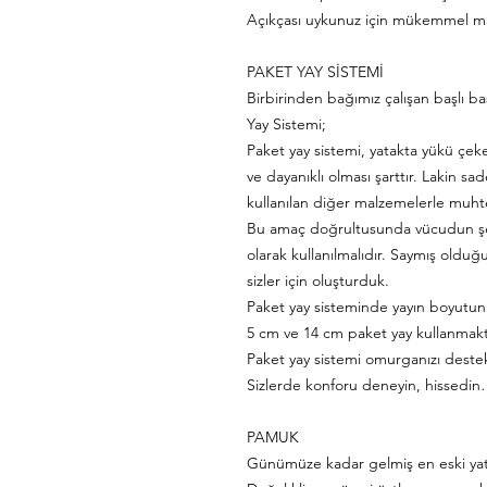
Açıkçası uykunuz için mükemmel m
PAKET YAY SİSTEMİ
Birbirinden bağımız çalışan başlı b
Yay Sistemi;
Paket yay sistemi, yatakta yükü çe
ve dayanıklı olması şarttır. Lakin 
kullanılan diğer malzemelerle muh
Bu amaç doğrultusunda vücudun şek
olarak kullanılmalıdır. Saymış olduğ
sizler için oluşturduk.
Paket yay sisteminde yayın boyutu
5 cm ve 14 cm paket yay kullanmakt
Paket yay sistemi omurganızı deste
Sizlerde konforu deneyin, hissedi
PAMUK
Günümüze kadar gelmiş en eski ya