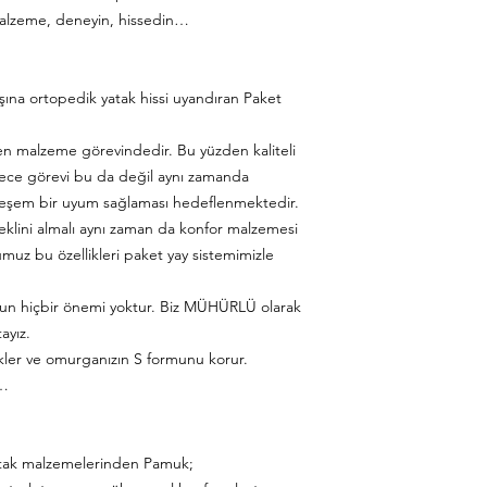
alzeme, deneyin, hissedin…
aşına ortopedik yatak hissi uyandıran Paket
ken malzeme görevindedir. Bu yüzden kaliteli
sadece görevi bu da değil aynı zamanda
teşem bir uyum sağlaması hedeflenmektedir.
lini almalı aynı zaman da konfor malzemesi
umuz bu özellikleri paket yay sistemimizle
nun hiçbir önemi yoktur. Biz MÜHÜRLÜ olarak
ayız.
kler ve omurganızın S formunu korur.
n…
tak malzemelerinden Pamuk;