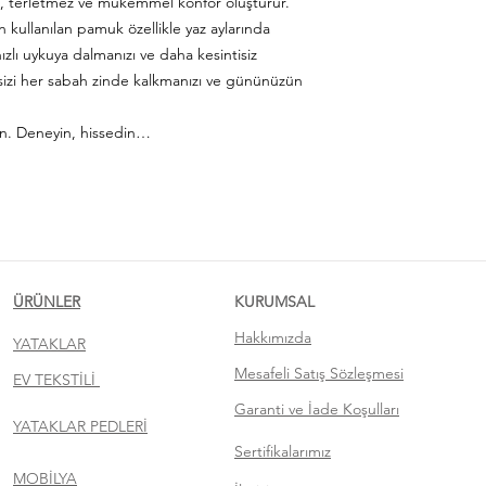
, terletmez ve mükemmel konfor oluşturur.
ullanılan pamuk özellikle yaz aylarında
lı uykuya dalmanızı ve daha kesintisiz
sizi her sabah zinde kalkmanızı ve gününüzün
ın. Deneyin, hissedin…
ÜRÜNLER
KURUMSAL
Hakkımızda
YATAKLAR
Mesafeli Satış Sözleşmesi
EV TEKSTİLİ
Garanti ve İade Koşulları
YATAKLAR PEDLERİ
Sertifikalarımız
MOBİLYA