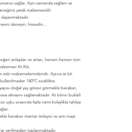
umanızı sağlar. Aynı zamanda sağlam ve
ileceğiniz yatak malzemesidir.
r dayanmaktadır.
emesini deneyin, hissedin…
ça değeri anlaşılan ve artan, hemen hemen tüm
alzemesi At Kılı;
 eski malzemelerindendir. Ayrıca at kılı
 kullanılmadan 140°C sıcaklıkta
i yapısı doğal yay görevi görmekle beraber,
 hava almasını sağlamaktadır. At kılının bukleli
e uyku sırasında fazla nemi kolaylıkla tahliye
ağlar.
mekle beraber mantar önleyici ve anti mayt
zarar verilmeden toplanmaktadır.