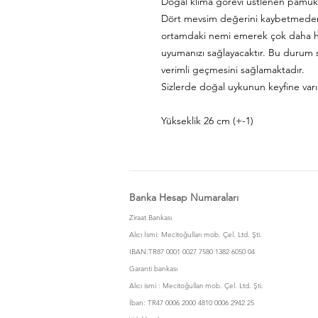
Doğal klima görevi üstlenen pamuk
Dört mevsim değerini kaybetmeden k
ortamdaki nemi emerek çok daha hız
uyumanızı sağlayacaktır. Bu durum 
verimli geçmesini sağlamaktadır.
Sizlerde doğal uykunun keyfine var
Yükseklik 26 cm (+-1)
Banka Hesap Numaraları
Ziraat Bankası
Alıcı İsmi: Mecitoğulları mob. Çel. Ltd. Şti.
IBAN:TR87 0001 0027 7580 1382 6050 04
Garanti bankası
Alıcı ismi : Mecitoğulları mob. Çel. Ltd. Şti.
İban: TR47 0006 2000 4810 0006 2942 25