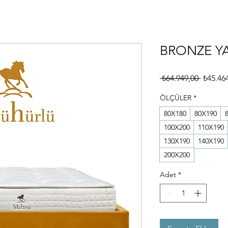
BRONZE YA
Normal
 ₺64.949,00 
₺45.46
Fiyat
ÖLÇÜLER
*
80X180
80X190
100X200
110X190
130X190
140X190
200X200
Adet
*