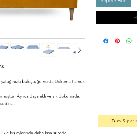
Sepete Ekle
H
TAK
ğın yatağınızla buluştuğu nokta Dokuma Pamuk
uştur. Ayrıca dayanıklı ve sık dokumadır.
issedin…
Tüm Sipari
;
llikle kış aylarında daha kısa sürede