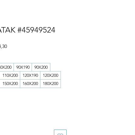
TAK #45949524
İndirimli
4,30
Fiyat
80X200
90X190
90X200
110X200
120X190
120X200
150X200
160X200
180X200